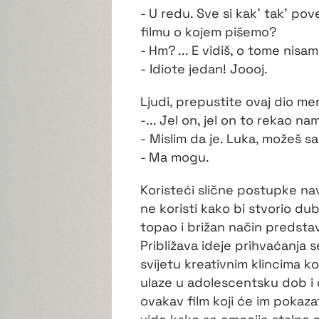
- U redu. Sve si kak' tak' pov
filmu o kojem pišemo?
- Hm? ... E vidiš, o tome nisam
- Idiote jedan! Joooj.
Ljudi, prepustite ovaj dio men
-... Jel on, jel on to rekao na
- Mislim da je. Luka, možeš s
- Ma mogu.
Koristeći slične postupke na
ne koristi kako bi stvorio du
topao i brižan način predstav
Približava ideje prihvaćanja
svijetu kreativnim klincima ko
ulaze u adolescentsku dob i o
ovakav film koji će im pokazat