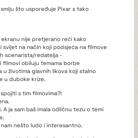
i smiju što uspoređuje Pixar s tako
ekranu nije pretjerano reći kako
i svijet na način koji podsjeća na filmove
h scenarista/redatelja -
ji filmovi obiluju temama borbe
u životima glavnih likova koji stalno
ze u duboke krize.
spojiti s tim filmovima?!
ena.
i. A ja sam baš imala odličnu tezu o temi
e.
ba nam nešto ludo i interesantno.