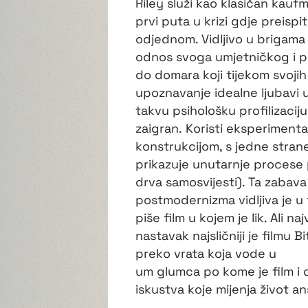
Riley služi kao klasičan kauf
prvi puta u krizi gdje preispi
odjednom. Vidljivo u brigama k
odnos svoga umjetničkog i p
do domara koji tijekom svojih 
upoznavanje idealne ljubavi 
takvu psihološku profilizaciju,
zaigran. Koristi eksperiment
konstrukcijom, s jedne strane,
prikazuje unutarnje procese p
drva samosvijesti). Ta zabava
postmodernizma vidljiva je u
piše film u kojem je lik. Ali na
nastavak najsličniji je filmu B
preko vrata koja vode u
um glumca po kome je film i
iskustva koje mijenja život a