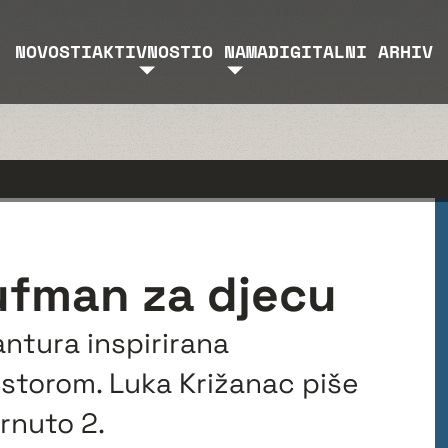
NOVOSTI
AKTIVNOSTI
O NAMA
DIGITALNI ARHIV
ufman za djecu
antura inspirirana
torom. Luka Križanac piše
rnuto 2.