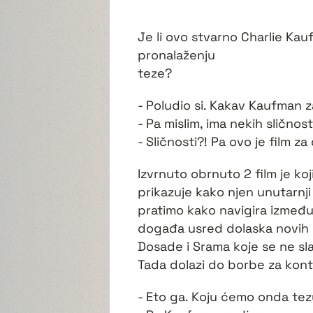
Je li ovo stvarno Charlie Kau
pronalaženju
teze?
- Poludio si. Kakav Kaufman 
- Pa mislim, ima nekih sličnost
- Sličnosti?! Pa ovo je film z
Izvrnuto obrnuto 2 film je koji
prikazuje kako njen unutarnji 
pratimo kako navigira između 
događa usred dolaska novih p
Dosade i Srama koje se ne sla
Tada dolazi do borbe za kon
- Eto ga. Koju ćemo onda tezu