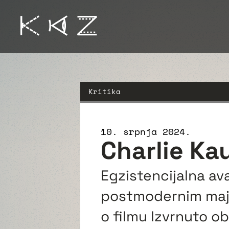
Kritika
10. srpnja 2024.
Charlie Ka
Egzistencijalna av
postmodernim majs
o filmu Izvrnuto ob