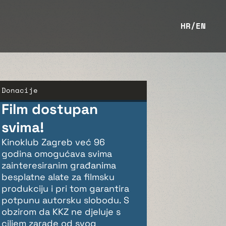
HR
/
EN
Donacije
Film dostupan
svima!
Kinoklub Zagreb već 96
godina omogućava svima
zainteresiranim građanima
besplatne alate za filmsku
produkciju i pri tom garantira
potpunu autorsku slobodu. S
obzirom da KKZ ne djeluje s
ciljem zarade od svog