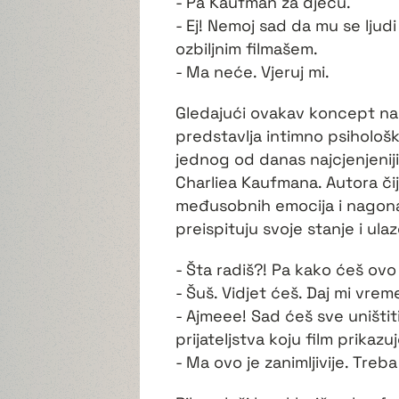
- Pa Kaufman za djecu.
- Ej! Nemoj sad da mu se ljud
ozbiljnim filmašem.
- Ma neće. Vjeruj mi.
Gledajući ovakav koncept na 
predstavlja intimno psihološk
jednog od danas najcjenjeniji
Charliea Kaufmana. Autora či
međusobnih emocija i nagona 
preispituju svoje stanje i ula
- Šta radiš?! Pa kako ćeš ovo 
- Šuš. Vidjet ćeš. Daj mi vrem
- Ajmeee! Sad ćeš sve uništit
prijateljstva koju film prikazuj
- Ma ovo je zanimljivije. Tre