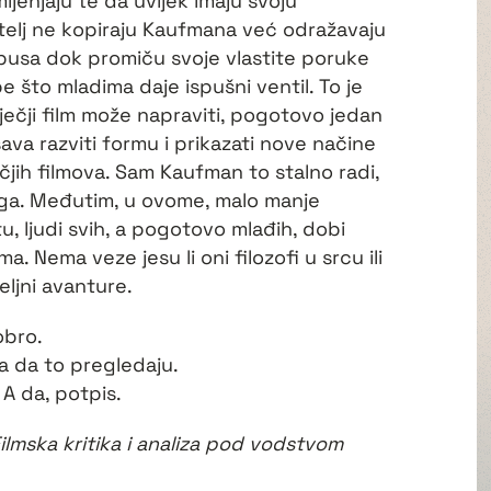
ijenjaju te da uvijek imaju svoju
atelj ne kopiraju Kaufmana već odražavaju
usa dok promiču svoje vlastite poruke
 što mladima daje ispušni ventil. To je
ječji film može napraviti, pogotovo jedan
va razviti formu i prikazati nove načine
ečjih filmova. Sam Kaufman to stalno radi,
koga. Međutim, u ovome, malo manje
u, ljudi svih, a pogotovo mlađih, dobi
ma. Nema veze jesu li oni filozofi u srcu ili
željni avanture.
obro.
rija da to pregledaju.
 A da, potpis.
Filmska kritika i analiza pod vodstvom