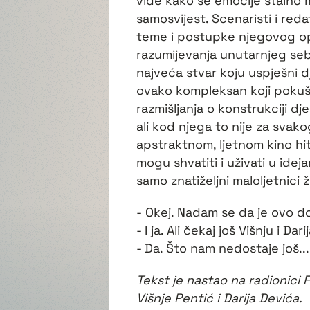
vide kako se emocije stalno m
samosvijest. Scenaristi i red
teme i postupke njegovog op
razumijevanja unutarnjeg sebe
najveća stvar koju uspješni d
ovako kompleksan koji pokuša
razmišljanja o konstrukciji dj
ali kod njega to nije za sva
apstraktnom, ljetnom kino hit
mogu shvatiti i uživati u ideja
samo znatiželjni maloljetnici 
- Okej. Nadam se da je ovo d
- I ja. Ali čekaj još Višnju i Da
- Da. Što nam nedostaje još...
Tekst je nastao na radionici 
Višnje Pentić i Darija Devića.