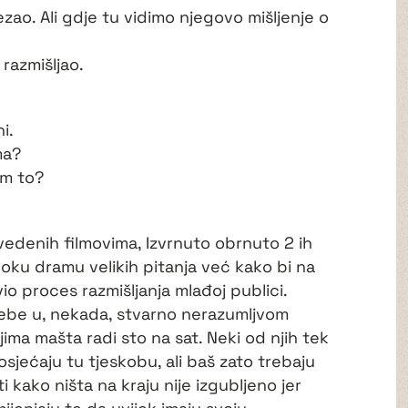
ezao. Ali gdje tu vidimo njegovo mišljenje o
 razmišljao.
i.
ma?
am to?
vedenih filmovima, Izvrnuto obrnuto 2 ih
boku dramu velikih pitanja već kako bi na
io proces razmišljanja mlađoj publici.
 sebe u, nekada, stvarno nerazumljvom
jima mašta radi sto na sat. Neki od njih tek
sjećaju tu tjeskobu, ali baš zato trebaju
i kako ništa na kraju nije izgubljeno jer