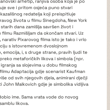
manovski arhetip, ranjiva osoba koja je po
tuje sve i pritom osjeća puno stvari
azališnog redatelja koji preispitiuje
ravog života u filmu Sinegdoha, New York
starih dana zamišlja savršen život i
u filmu Razmišljam da okončam stvari. Uz
 narativ Pixarovog filma isto je tako i vrlo
aciju s istovremenom dvoslojnom
 emocija, i, s druge strane, pravih ljudi te
reko metaforičkih likova i simbola (npr.
 igranja sa slojevima u dobu filmskog
 filmu Adaptacija gdje scenarist Kaufman
jviše od svih njegovih djela, animirani dječji
iti John Malkovich gdje je simbolika vidljiva
 dobio ime. Sama vrata vode do novog
nsamblu likova.