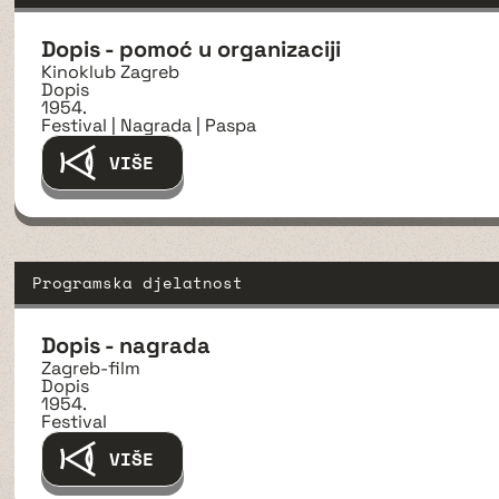
Dopis - pomoć u organizaciji
Kinoklub Zagreb
Dopis
1954.
Festival | Nagrada | Paspa
VIŠE
Programska djelatnost
Dopis - nagrada
Zagreb-film
Dopis
1954.
Festival
VIŠE