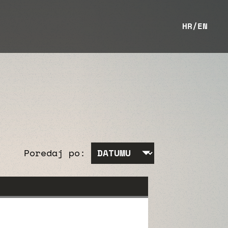
HR
/
EN
Poredaj po: