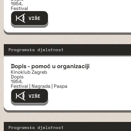
1954.
Festival
VIŠE
Programska djelatnost
Dopis - pomoć u organizaciji
Kinoklub Zagreb
Dopis
1954.
Festival | Nagrada | Paspa
VIŠE
Programska djelatnost