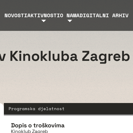
NOVOSTI
AKTIVNOSTI
O NAMA
DIGITALNI ARHIV
iv Kinokluba Zagreb
Programska djelatnost
Dopis o troškovima
Kinoklub Zagreb