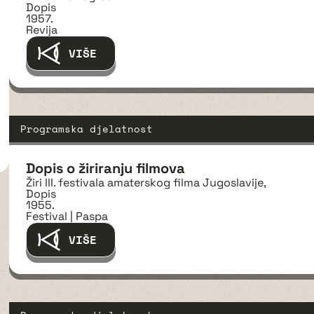
Dopis
1957.
Revija
VIŠE
Programska djelatnost
Dopis o žiriranju filmova
Žiri III. festivala amaterskog filma Jugoslavije,
Dopis
1955.
Festival | Paspa
VIŠE