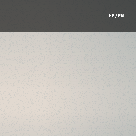
HR
/
EN