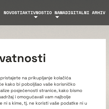
NOVOSTI
AKTIVNOSTI
O NAMA
DIGITALNI ARHIV
ivatnosti
ristajete na prikupljanje kolačića
iće kako bi poboljšao vaše korisničko
alize posjećenosti stranice, kako bismo
sadržaj i omogućavali vam najbolje
e ni s kime, tj. ne koristi vaše podatke ni u