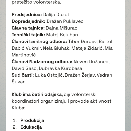
pretežito volonterska.
Predsjednica:
Dalija Dozet
Dopredsjednik:
Dražen Puklavec
Glavna tajnica:
Dajna Mišurac
Tehnički tajnik:
Matej Beluhan
Članovi Izvršnog odbora:
Tibor Đurđev, Bartol
Babić Vukmir, Nela Gluhak, Mateja Zidarić, Mia
Martinović
Članovi Nadzornog odbora:
Neven Dužanec,
David Gašo, Dubravka Kurobasa
Sud časti:
Luka Ostojić, Dražen Žerjav, Vedran
Šuvar
Klub ima četiri odsjeka
, čiji volonterski
koordinatori organiziraju i provode aktivnosti
Kluba:
Produkcija
Edukacija