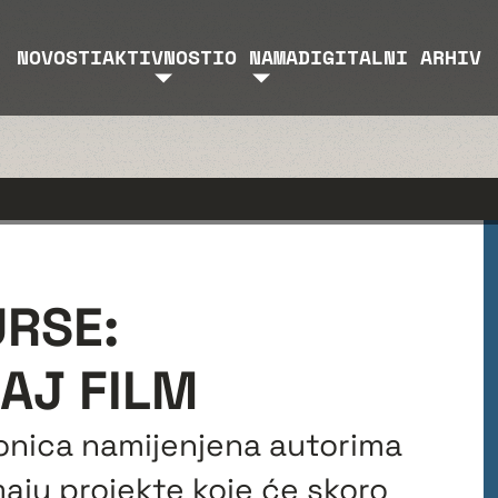
NOVOSTI
AKTIVNOSTI
O NAMA
DIGITALNI ARHIV
RSE:
RAJ FILM
nica namijenjena autorima
maju projekte koje će skoro