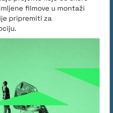
snimljene filmove u montaži
ije pripremiti za
ociju.