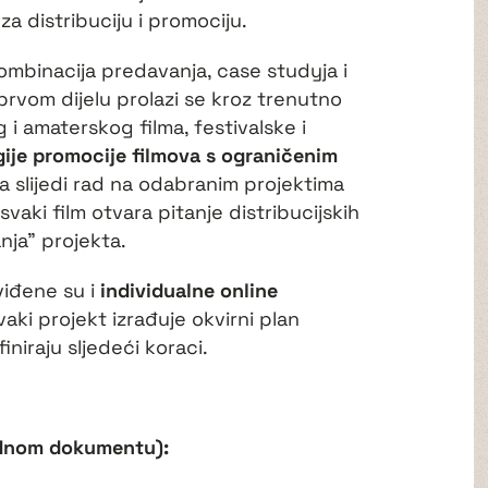
 za distribuciju i promociju.
ombinacija predavanja, case studyja i
rvom dijelu prolazi se kroz trenutno
 i amaterskog filma, festivalske i
gije promocije filmova s ograničenim
la slijedi rad na odabranim projektima
svaki film otvara pitanje distribucijskih
anja” projekta.
iđene su i
individualne online
svaki projekt izrađuje okvirni plan
iniraju sljedeći koraci.
jednom dokumentu):