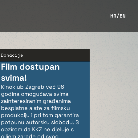
HR
/
EN
Donacije
Film dostupan
svima!
Kinoklub Zagreb već 96
godina omogućava svima
zainteresiranim građanima
besplatne alate za filmsku
produkciju i pri tom garantira
potpunu autorsku slobodu. S
obzirom da KKZ ne djeluje s
ciljem zarade od svog