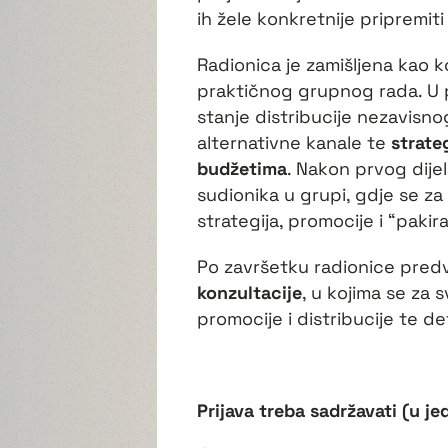
ih žele konkretnije pripremiti
Radionica je zamišljena kao k
praktičnog grupnog rada. U p
stanje distribucije nezavisnog
alternativne kanale te
strate
budžetima
. Nakon prvog dije
sudionika u grupi, gdje se za 
strategija, promocije i “pakir
Po završetku radionice predv
konzultacije
, u kojima se za 
promocije i distribucije te def
Prijava treba sadržavati (u 