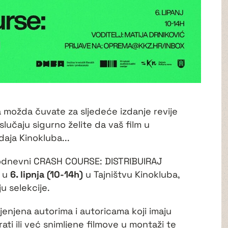
ga možda čuvate za sljedeće izdanje revije
lučaju sigurno želite da vaš film u
aja Kinokluba...
odnevni CRASH COURSE: DISTRIBUIRAJ
 u
6. lipnja (10-14h)
u Tajništvu Kinokluba,
ju selekcije.
njena autorima i autoricama koji imaju
rati ili već snimljene filmove u montaži te