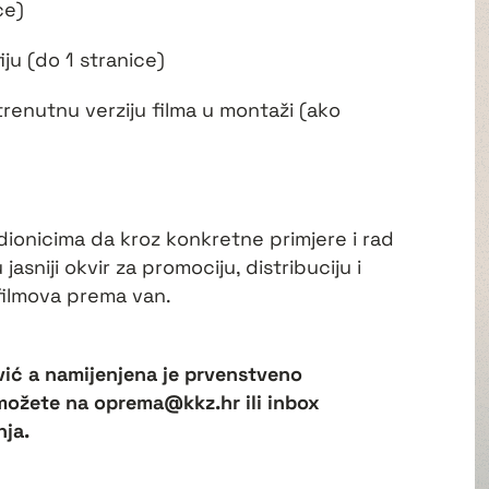
ce)
iju (do 1 stranice)
 trenutnu verziju filma u montaži (ako
udionicima da kroz konkretne primjere i rad
jasniji okvir za promociju, distribuciju i
 filmova prema van.
vić a namijenjena je prvenstveno
 možete na oprema@kkz.hr ili inbox
nja.