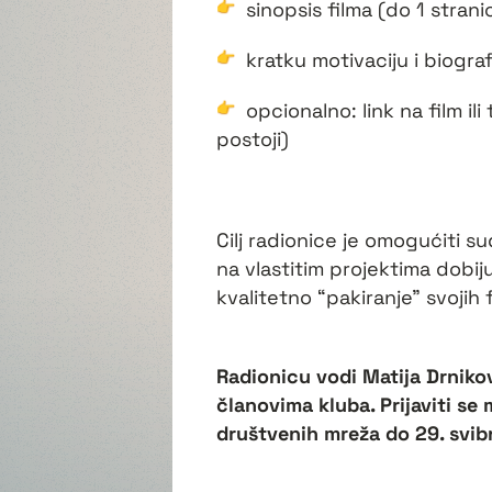
sinopsis filma (do 1 strani
kratku motivaciju i biograf
opcionalno: link na film ili
postoji)
Cilj radionice je omogućiti s
na vlastitim projektima dobiju 
kvalitetno “pakiranje” svojih
Radionicu vodi Matija Drniko
članovima kluba. Prijaviti se
društvenih mreža do 29. svib