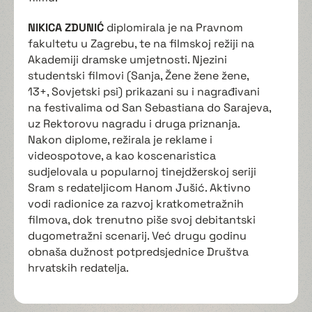
NIKICA ZDUNIĆ
diplomirala je na Pravnom
fakultetu u Zagrebu, te na filmskoj režiji na
Akademiji dramske umjetnosti. Njezini
studentski filmovi (Sanja, Žene žene žene,
13+, Sovjetski psi) prikazani su i nagrađivani
na festivalima od San Sebastiana do Sarajeva,
uz Rektorovu nagradu i druga priznanja.
Nakon diplome, režirala je reklame i
videospotove, a kao koscenaristica
sudjelovala u popularnoj tinejdžerskoj seriji
Sram s redateljicom Hanom Jušić. Aktivno
vodi radionice za razvoj kratkometražnih
filmova, dok trenutno piše svoj debitantski
dugometražni scenarij. Već drugu godinu
obnaša dužnost potpredsjednice Društva
hrvatskih redatelja.