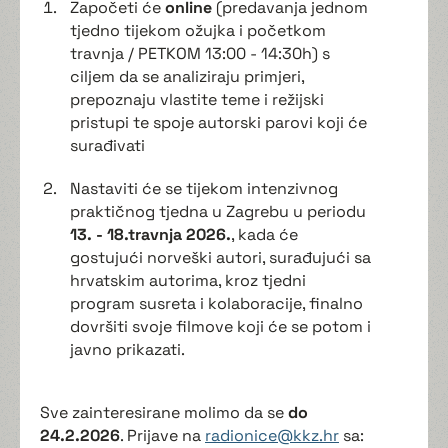
Započeti će
online
(predavanja jednom
tjedno tijekom ožujka i početkom
travnja / PETKOM 13:00 - 14:30h) s
ciljem da se analiziraju primjeri,
prepoznaju vlastite teme i režijski
pristupi te spoje autorski parovi koji će
surađivati
Nastaviti će se tijekom intenzivnog
praktičnog tjedna u Zagrebu u periodu
13. - 18.travnja 2026.
, kada će
gostujući norveški autori, surađujući sa
hrvatskim autorima, kroz tjedni
program susreta i kolaboracije, finalno
dovršiti svoje filmove koji će se potom i
javno prikazati.
Sve zainteresirane molimo da se
do
24.2.2026
. Prijave na
radionice@kkz.hr
sa: