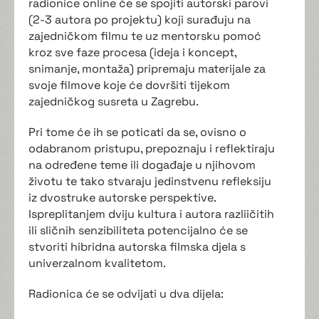
radionice online će se spojiti autorski parovi
(2-3 autora po projektu) koji surađuju na
zajedničkom filmu te uz mentorsku pomoć
kroz sve faze procesa (ideja i koncept,
snimanje, montaža) pripremaju materijale za
svoje filmove koje će dovršiti tijekom
zajedničkog susreta u Zagrebu.
Pri tome će ih se poticati da se, ovisno o
odabranom pristupu, prepoznaju i reflektiraju
na određene teme ili događaje u njihovom
životu te tako stvaraju jedinstvenu refleksiju
iz dvostruke autorske perspektive.
Ispreplitanjem dviju kultura i autora razliičitih
ili sličnih senzibiliteta potencijalno će se
stvoriti hibridna autorska filmska djela s
univerzalnom kvalitetom.
Radionica će se odvijati u dva dijela: