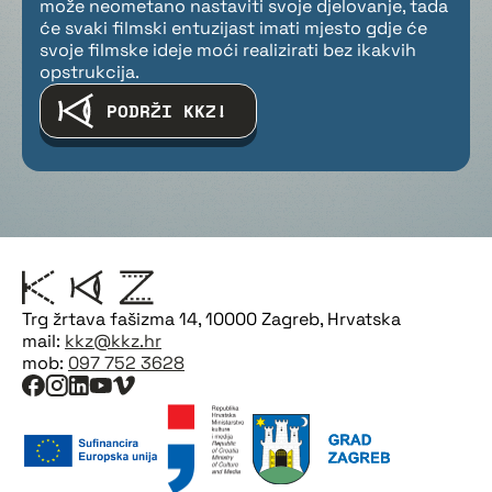
može neometano nastaviti svoje djelovanje, tada
će svaki filmski entuzijast imati mjesto gdje će
svoje filmske ideje moći realizirati bez ikakvih
opstrukcija.
PODRŽI KKZ!
Trg žrtava fašizma 14, 10000 Zagreb, Hrvatska
mail:
kkz@kkz.hr
mob:
097 752 3628