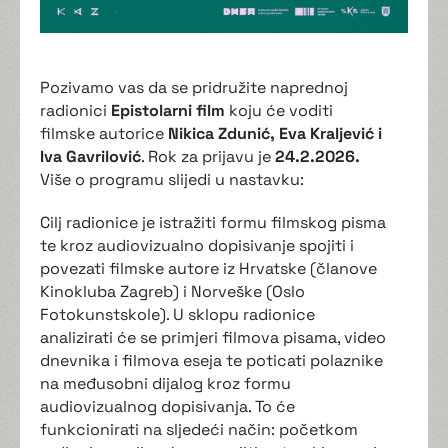
Pozivamo vas da se pridružite naprednoj
radionici
Epistolarni film
koju će voditi
filmske autorice
Nikica Zdunić, Eva Kraljević i
Iva Gavrilović
. Rok za prijavu je
24.2.2026.
Više o programu slijedi u nastavku:
Cilj radionice je istražiti formu filmskog pisma
te kroz audiovizualno dopisivanje spojiti i
povezati filmske autore iz Hrvatske (članove
Kinokluba Zagreb) i Norveške (Oslo
Fotokunstskole). U sklopu radionice
analizirati će se primjeri filmova pisama, video
dnevnika i filmova eseja te poticati polaznike
na međusobni dijalog kroz formu
audiovizualnog dopisivanja. To će
funkcionirati na sljedeći način: početkom