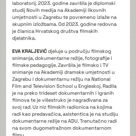
laboratorij. 2023. godine završila je diplomski
studij Novih medija na Akademiji likovnih
umjetnosti u Zagrebu te povremeno izlaže na
skupnim izložbama. Od 2023. godine redovna
je članica Hrvatskog društva filmskih
djelatnika.
EVA KRALJEVIĆ
djeluje u području filmskog
snimanja, dokumentarne režije, fotografije i
filmske pedagogije. Završila je filmsko i TV
snimanje na Akademiji dramske umjetnosti u
Zagrebu i dokumentarnu režiju na National
Film and Television School u Engleskoj. Radila
je na preko trideset dokumentarnih i igranih
filmova te je višestruko je nagrađivana za
svoj rad. Uz niz filmskih radionica na kojima
radi kao predavačica, asistentica je na studiju
dokumentarne režije na ADU. Trenutačno radi
na svom dugometražnom dokumentarnom
filmu.