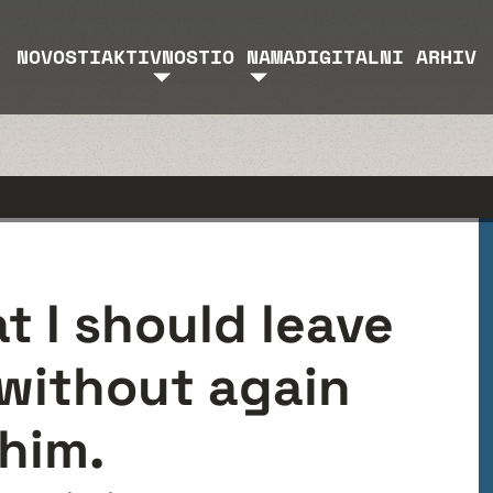
NOVOSTI
AKTIVNOSTI
O NAMA
DIGITALNI ARHIV
at I should leave
 without again
him.