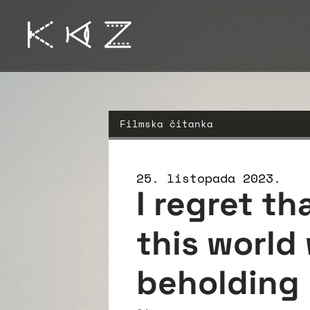
Filmska čitanka
25. listopada 2023.
I regret th
this world
beholding 