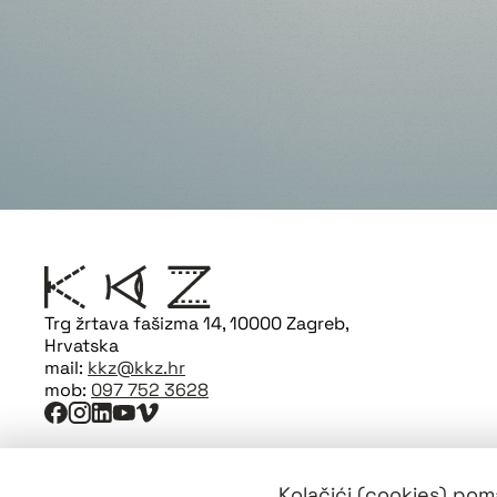
Trg žrtava fašizma 14, 10000 Zagreb,
Hrvatska
mail:
kkz@kkz.hr
mob:
097 752 3628
Kolačići (cookies) poma