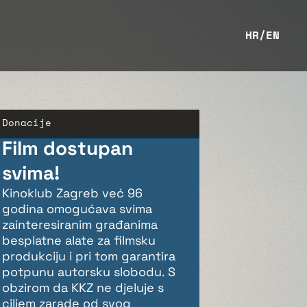
HR
/
EN
Donacije
Film dostupan
svima!
Kinoklub Zagreb već 96
godina omogućava svima
zainteresiranim građanima
besplatne alate za filmsku
produkciju i pri tom garantira
potpunu autorsku slobodu. S
obzirom da KKZ ne djeluje s
ciljem zarade od svog