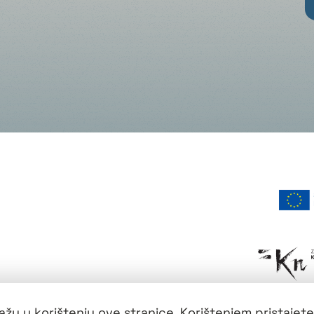
žu u korištenju ove stranice. Korištenjem pristajete