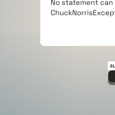
No statement can 
ChuckNorrisExcept
S