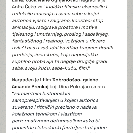
Anita Čeko za “
ludičku filmsku ekspresiju i
refleksiju stasanja u samu sebe u kojoj
autorica vješto i zaigrano, koristeći stop
animaciju, razigrava prostore i motive
tjelesnog i unutarnjeg, prošlog i sadašnjeg,
fantastičnog i realnog. Vožnjom u rikverc
uvlači nas u začudni kovitlac fragmentiranih
pretkinja, žena-kuća, koje naposljetku
suptilno probavlja te negdje drugdje gradi
sebe, svoju kuću, sebe-kuću, film
.”
Nagrađen je i film
Dobrodošao, galebe
Amande Prenkaj
koji Dina Pokrajac smatra
“
šarmantnim histrionskim
samopreispitivanjem u kojem autorica
suvereno i ritmički precizno ovladava
kolažnom tehnikom i vlastitom
performativnom deformacijom kako bi
podastrla slobodarski (auto)portret jedne