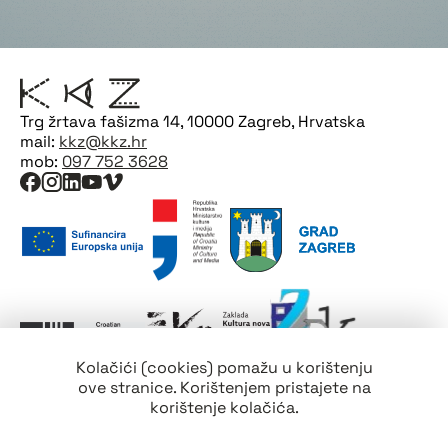
Trg žrtava fašizma 14, 10000 Zagreb, Hrvatska
mail:
kkz@kkz.hr
mob:
097 752 3628
Kolačići (cookies) pomažu u korištenju
ove stranice. Korištenjem pristajete na
korištenje kolačića.