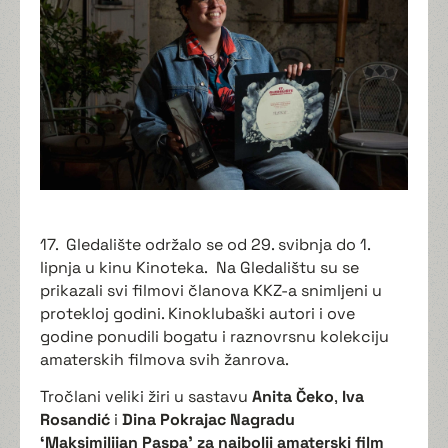
17.
Gledalište održalo se od 29. svibnja do 1.
lipnja u kinu Kinoteka.
Na Gledalištu su se
prikazali svi filmovi članova KKZ-a snimljeni u
protekloj godini. Kinoklubaški autori i ove
godine ponudili bogatu i raznovrsnu kolekciju
amaterskih filmova svih žanrova.
Tročlani veliki žiri u sastavu
Anita Čeko
,
Iva
Rosandić
i
Dina Pokrajac
Nagradu
‘Maksimilijan Paspa’ za najbolji amaterski film