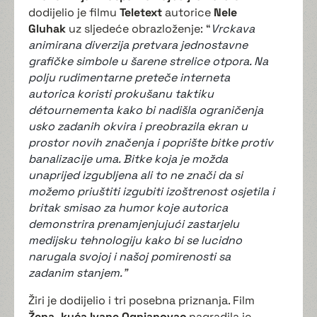
dodijelio je filmu
Teletext
autorice
Nele
Gluhak
uz sljedeće obrazloženje: “
Vrckava
animirana diverzija pretvara jednostavne
grafičke simbole u šarene strelice otpora. Na
polju rudimentarne preteče interneta
autorica koristi prokušanu taktiku
détournementa kako bi nadišla ograničenja
usko zadanih okvira i preobrazila ekran u
prostor novih značenja i poprište bitke protiv
banalizacije uma. Bitke koja je možda
unaprijed izgubljena ali to ne znači da si
možemo priuštiti izgubiti izoštrenost osjetila i
britak smisao za humor koje autorica
demonstrira prenamjenjujući zastarjelu
medijsku tehnologiju kako bi se lucidno
narugala svojoj i našoj pomirenosti sa
zadanim stanjem.
”
Žiri je dodijelio i tri posebna priznanja. Film
Žena, kuća
Ivane Ognjanovac
nagradila je