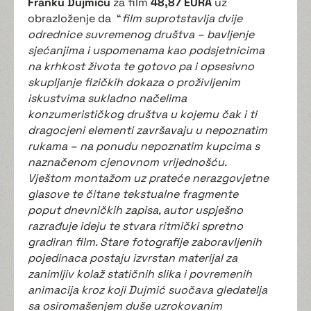
Franku Dujmiću
za film
48,87 EURA
uz
obrazloženje da
“
film suprotstavlja dvije
odrednice suvremenog društva – bavljenje
sjećanjima i uspomenama kao podsjetnicima
na krhkost života te gotovo pa i opsesivno
skupljanje fizičkih dokaza o proživljenim
iskustvima sukladno načelima
konzumerističkog društva u kojemu čak i ti
dragocjeni elementi završavaju u nepoznatim
rukama – na ponudu nepoznatim kupcima s
naznačenom cjenovnom vrijednošću.
Vještom montažom uz prateće nerazgovjetne
glasove te čitane tekstualne fragmente
poput dnevničkih zapisa, autor uspješno
razrađuje ideju te stvara ritmički spretno
gradiran film. Stare fotografije zaboravljenih
pojedinaca postaju izvrstan materijal za
zanimljiv kolaž statičnih slika i povremenih
animacija kroz koji Dujmić suočava gledatelja
sa osiromašenjem duše uzrokovanim