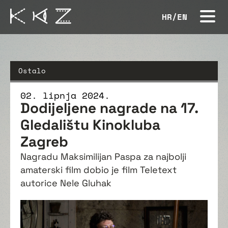
HR
/
EN
Ostalo
02. lipnja 2024.
Dodijeljene nagrade na 17.
Gledalištu Kinokluba
Zagreb
Nagradu Maksimilijan Paspa za najbolji
amaterski film dobio je film Teletext
autorice Nele Gluhak