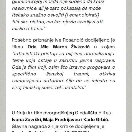
glumice kojoj možda nije suđeno da krasi
naslovnice, ali je zato pokazala da može
itekako snažno osvojiti (i emancipirati)
filmsko platno, ma što njezin svadljivi off
mislio o tome.
”
Posebno priznanje Ive Rosandić dodijeljeno je
filmu
Oda Mie Maros Živković
u kojem
“Intimistički pristup za cilj ima normalizaciju
teme koja ostaje u zakutku javne rasprave.
Oda je film koji, osim što izravno progovara o
specifično ženskoj traumi, otkriva
samosvjesnu autoricu čije će se mjesto na
široj filmskoj sceni tek ustabiliti.”
U žiriju kritike ovogodišnjeg Gledališta bili su
Ivana Završki
,
Maja Predrijavec
i
Karlo Grbić
.
Glavna nagrada žirija kritike dodijeljena je