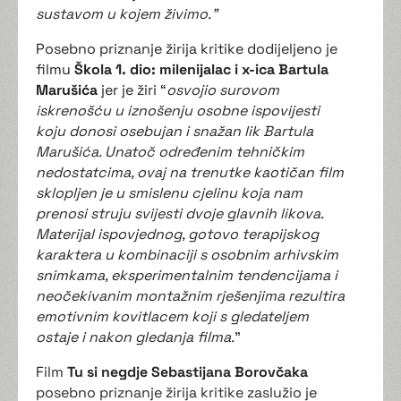
sustavom u kojem živimo.
”
Posebno priznanje žirija kritike dodijeljeno je
filmu
Škola 1. dio: milenijalac i x-ica
Bartula
Marušića
jer je žiri “
osvojio surovom
iskrenošću u iznošenju osobne ispovijesti
koju donosi osebujan i snažan lik Bartula
Marušića. Unatoč određenim tehničkim
nedostatcima, ovaj na trenutke kaotičan film
sklopljen je u smislenu cjelinu koja nam
prenosi struju svijesti dvoje glavnih likova.
Materijal ispovjednog, gotovo terapijskog
karaktera u kombinaciji s osobnim arhivskim
snimkama, eksperimentalnim tendencijama i
neočekivanim montažnim rješenjima rezultira
emotivnim kovitlacem koji s gledateljem
ostaje i nakon gledanja filma.
”
Film
Tu si negdje
Sebastijana Borovčaka
posebno priznanje žirija kritike zaslužio je