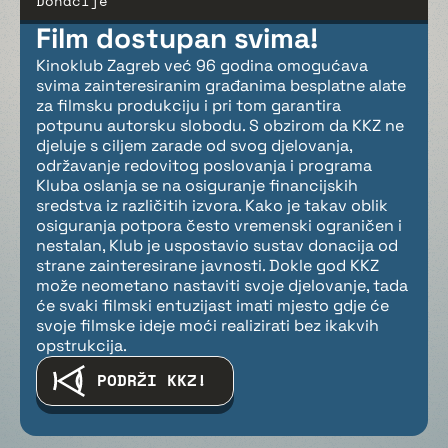
Donacije
Film dostupan svima!
Kinoklub Zagreb već 96 godina omogućava
svima zainteresiranim građanima besplatne alate
za filmsku produkciju i pri tom garantira
potpunu autorsku slobodu. S obzirom da KKZ ne
djeluje s ciljem zarade od svog djelovanja,
održavanje redovitog poslovanja i programa
Kluba oslanja se na osiguranje financijskih
sredstva iz različitih izvora. Kako je takav oblik
osiguranja potpora često vremenski ograničen i
nestalan, Klub je uspostavio sustav donacija od
strane zainteresirane javnosti. Dokle god KKZ
može neometano nastaviti svoje djelovanje, tada
će svaki filmski entuzijast imati mjesto gdje će
svoje filmske ideje moći realizirati bez ikakvih
opstrukcija.
PODRŽI KKZ!