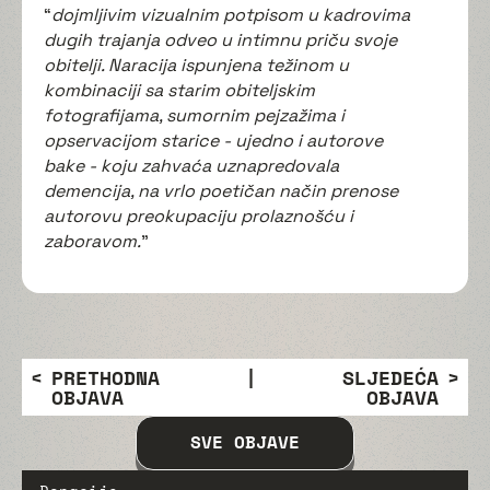
“
dojmljivim vizualnim potpisom u kadrovima
dugih trajanja odveo u intimnu priču svoje
obitelji. Naracija ispunjena težinom u
kombinaciji sa starim obiteljskim
fotografijama, sumornim pejzažima i
opservacijom starice - ujedno i autorove
bake - koju zahvaća uznapredovala
demencija, na vrlo poetičan način prenose
autorovu preokupaciju prolaznošću i
zaboravom.
”
PRETHODNA
|
SLJEDEĆA
OBJAVA
OBJAVA
SVE OBJAVE