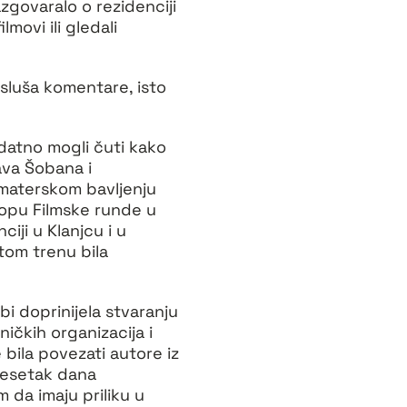
zgovaralo o rezidenciji
lmovi ili gledali
 sluša komentare, isto
odatno mogli čuti kako
lava Šobana i
amaterskom bavljenju
klopu Filmske runde u
ciji u Klanjcu i u
 tom trenu bila
bi doprinijela stvaranju
ničkih organizacija i
 bila povezati autore iz
 desetak dana
m da imaju priliku u