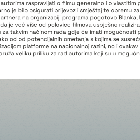
torima raspravljati o filmu generalno i o vlastitim
marno je bilo osigurati prijevoz i smještaj te opremu za
artnera na organizaciji programa pogotovo Blanka, 
 da je već više od polovice filmova uspješno realizir
u za takvim načinom rada gdje će imati mogućnosti po
leko od od potencijalnih ometanja s kojima se susreću
zacijom platforme na nacionalnoj razini, no i ovakav
ruža veliku priliku za rad autorima koji su u mogućn