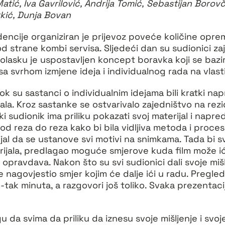
tić, Iva Gavrilović, Andrija Tomić, Sebastijan Borov
rkić, Dunja Bovan
dencije organiziran je prijevoz poveće količine opr
d strane kombi servisa. Sljedeći dan su sudionici 
dolasku je uspostavljen koncept boravka koji se bazi
a svrhom izmjene ideja i individualnog rada na vlast
k su sastanci o individualnim idejama bili kratki napr
rala. Kroz sastanke se ostvarivalo zajedništvo na rezi
i sudionik ima priliku pokazati svoj materijal i nap
d reza do reza kako bi bila vidljiva metoda i proces
rijal da se ustanove svi motivi na snimkama. Tada bi s
rijala, predlagao moguće smjerove kuda film može ić
i opravdava. Nakon što su svi sudionici dali svoje miš
te nagovjestio smjer kojim će dalje ići u radu. Pregle
-tak minuta, a razgovori još toliko. Svaka prezentacij
da svima da priliku da iznesu svoje mišljenje i svoje 