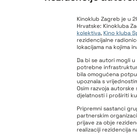
Kinoklub Zagreb je u 20
Hrvatske: Kinokluba Z
kolektiva
,
Kino kluba Sp
rezidencijalne radionic
lokacijama na kojima i
Da bi se autori mogli u
potrebne infrastruktur
bila omogućena potpun
upoznala s vrijednosti
Osim razvoja autorske s
djelatnosti i proširiti
Pripremni sastanci gru
partnerskim organizaci
prijave za obje reziden
realizaciji rezidencija 