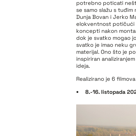
potrebno poticati nešto
se samo slažu s tuđim mi
Dunja Bovan i Jerko Mar
elokventnost potičući p
koncepti nakon montažni
dok je svatko mogao još
svatko je imao neku gr
materijal. Ono što je 
inspiriran analiziranje
ideja.
Realizirano je 6 filmova
8.-16. listopada 202