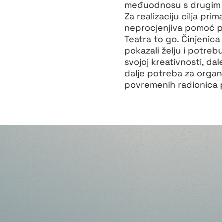
međuodnosu s drugim au
Za realizaciju cilja pri
neprocjenjiva pomoć p
Teatra to go. Činjenica
pokazali želju i potreb
svojoj kreativnosti, da
dalje potreba za organi
povremenih radionica p