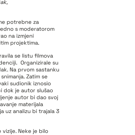
čak,
eme potrebne za
zajedno s moderatorom
rao na izmjeni
itim projektima.
avila se listu filmova
denciji. Organizirale su
redak. Na prvom sastanku
 snimanja. Zatim se
vaki sudionik iznosio
i dok je autor slušao
ljenje autor bi dao svoj
davanje materijala
a uz analizu bi trajala 3
vizije. Neke je bilo