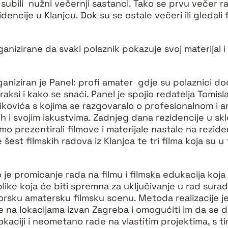
ubili nužni večernji sastanci. Tako se prvu večer ra
dencije u Klanjcu. Dok su se ostale večeri ili gledali fi
ganizirane da svaki polaznik pokazuje svoj materijal i
ganiziran je Panel: profi amater gdje su polaznici d
praksi i kako se snaći. Panel je spojio redatelja Tomis
kovića s kojima se razgovaralo o profesionalnom i 
tih i svojim iskustvima. Zadnjeg dana rezidencije u s
mo prezentirali filmove i materijale nastale na reziden
 šest filmskih radova iz Klanjca te tri filma koja su u
o je promicanje rada na filmu i filmska edukacija koja 
blike koja će biti spremna za uključivanje u rad surad
orsku amatersku filmsku scenu. Metoda realizacije je
ke na lokacijama izvan Zagreba i omogućiti im da se
okaciji i neometano rade na vlastitim projektima, s ti