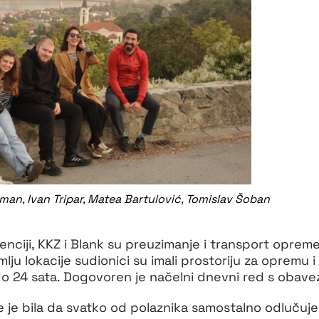
lman, Ivan Tripar, Matea Bartulović, Tomislav Šoban
denciji, KKZ i Blank su preuzimanje i transport opreme 
lju lokacije sudionici su imali prostoriju za opremu i
do 24 sata. Dogovoren je načelni dnevni red s obav
je je bila da svatko od polaznika samostalno odlučuj