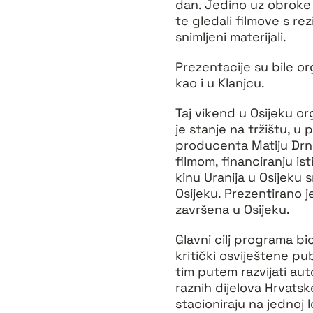
dan. Jedino uz obroke s
te gledali filmove s rezi
snimljeni materijali.
Prezentacije su bile or
kao i u Klanjcu.
Taj vikend u Osijeku or
je stanje na tržištu, u 
producenta Matiju Drni
filmom, financiranju is
kinu Uranija u Osijeku s
Osijeku. Prezentirano je
završena u Osijeku.
Glavni cilj programa bi
kritički osviještene pu
tim putem razvijati aut
raznih dijelova Hrvats
stacioniraju na jednoj l