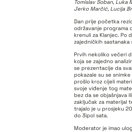
Tomislav Šoban, Luka Ma
Jerko Marčić, Lucija B
Dan prije početka rezi
održavanje programa o
krenuli za Klanjec. Po 
zajedničkih sastanaka s
Prvih nekoliko večeri do
koja se zajedno analizi
se prezentacije da svak
pokazale su se snimke o
prošlo kroz cijeli mate
svoje viđenje tog mate
bez da se objašnjava il
zaključak za materijal 
trajalo je u prosjeku 20
do 3ipol sata.
Moderator je imao ulogu 