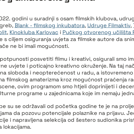
22. godini u suradnji s osam filmskih klubova, udruga
agreb,
Blank - filmskog inkubatora
,
Udruge Filmaktiv
,
lit
,
Kinokluba Karlovac
i
Pučkog otvorenog učilišta 
e s ciljem osiguranja uvjeta za filmske autore da sni
nače ne bi imali mogućnosti.
 potpunosti posvetiti filmu i kreativi, osigurali smo 
ne uvjete i poticajno kreativno okruženje. Na taj nač
a sloboda i neopterećenost u radu, a istovremeno 
ma filmskog amaterizma kroz mogućnost praćenja rad
cene, ovim programom smo htjeli doprinijeti i decent
 kulturne programe u zajednicama koje im nemaju jedn
pe su se održavali od početka godine te je na prolj
jama da pozovu potencijale polaznike na prijavu. Je
cije i napravljena selekcija od šestero sudionika pris
na lokacijama.