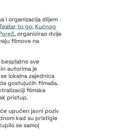
 i organizacija diljem
Teatar to go
,
Kućnog
Poreč
, organizirao dvije
maju filmove na
im besplatno sve
in autorima je
se lokalna zajednica
a gostujućih filmaša.
ralizaciji filmske
ak pristup.
eće upućen javni poziv
dnom kad su pristigle
tupilo se samoj