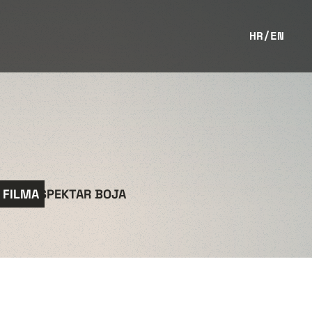
HR
/
EN
 FILMA
SPEKTAR BOJA