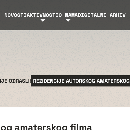
NOVOSTI
AKTIVNOSTI
O NAMA
DIGITALNI ARHIV
JE ODRASLIH
REZIDENCIJE AUTORSKOG AMATERSKOG
kog amaterskog filma