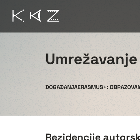
Umrežavanje
DOGAĐANJA
ERASMUS+: OBRAZOVAN
Rezidencije autors