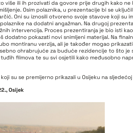
 više ili ih prozivati da govore prije drugih kako ne b
šljenje. Osim polaznika, u prezentacije bi se uključili 
čić. Oni su iznosili otvoreno svoje stavove koji su im
olaznike na dodatni angažman. Na drugoj prezentaciji 
h intervencija. Proces prezentiranja je bio isti kao 
 dodatno pokazati novi snimljeni materijal. Na finaln
ubo montiranu verzija, ali je također mogao prikazat
posebno ohrabrujuće za buduće rezidencije to što je s
m tuđih filmova te su svi osjetili kako međusobno nap
 koji su se premijerno prikazali u Osijeku na sljedećoj 
2., Osijek